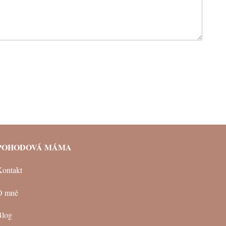
POHODOVÁ MÁMA
Kontakt
O mně
Blog