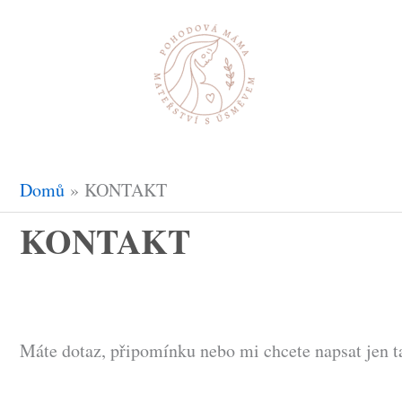
Přeskočit
na
obsah
Domů
KONTAKT
KONTAKT
Máte dotaz, připomínku nebo mi chcete napsat jen ta