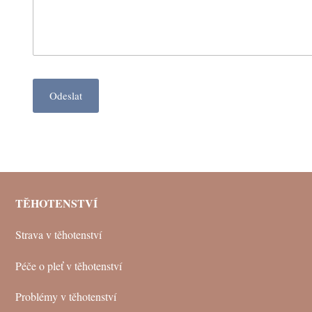
Odeslat
TĚHOTENSTVÍ
Strava v těhotenství
Péče o pleť v těhotenství
Problémy v těhotenství