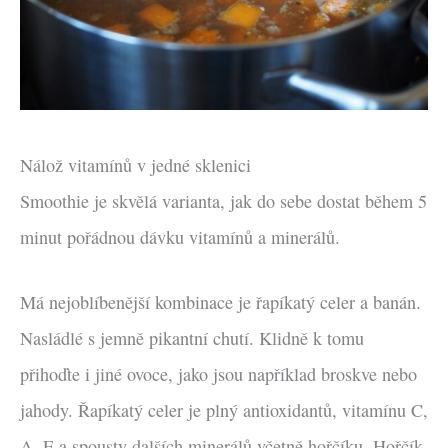
Nálož vitamínů v jedné sklenici
Smoothie je skvělá varianta, jak do sebe dostat během 5
minut pořádnou dávku vitamínů a minerálů.
Má nejoblíbenější kombinace je řapíkatý celer a banán.
Nasládlé s jemně pikantní chutí. Klidně k tomu
přihoďte i jiné ovoce, jako jsou například broskve nebo
jahody. Řapíkatý celer je plný antioxidantů, vitamínu C,
A, E a spousty dalších minerálů včetně hořčíku. Hořčík