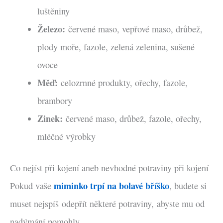
luštěniny
Železo:
červené maso, vepřové maso, drůbež,
plody moře, fazole, zelená zelenina, sušené
ovoce
Měď:
celozrnné produkty, ořechy, fazole,
brambory
Zinek:
červené maso, drůbež, fazole, ořechy,
mléčné výrobky
Co nejíst při kojení aneb nevhodné potraviny při kojení
miminko trpí na bolavé bříško
Pokud vaše
, budete si
muset nejspíš odepřít některé potraviny, abyste mu od
nadýmání pomohly.