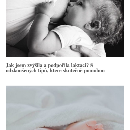
Jak jsem zvýšila a podpořila laktaci? 8
odzkoušených tipů, které skutečně pomohou