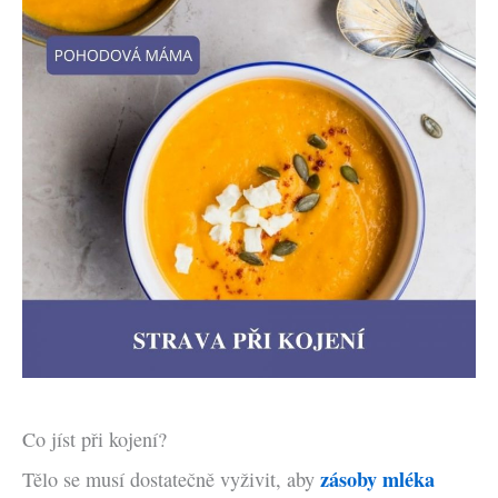
Co jíst při kojení?
zásoby mléka
Tělo se musí dostatečně vyživit, aby