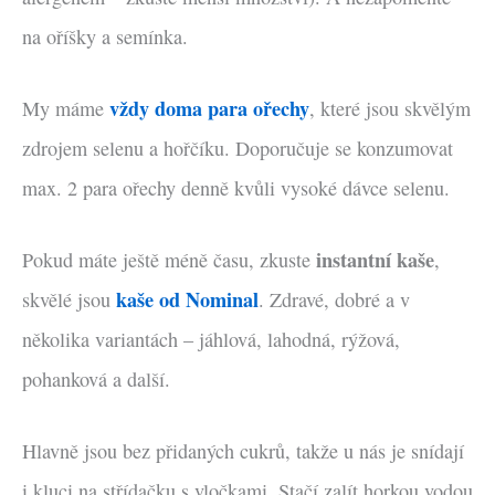
na oříšky a semínka.
vždy doma para ořechy
My máme
, které jsou skvělým
zdrojem selenu a hořčíku. Doporučuje se konzumovat
max. 2 para ořechy denně kvůli vysoké dávce selenu.
instantní kaše
Pokud máte ještě méně času, zkuste
,
kaše od Nominal
skvělé jsou
. Zdravé, dobré a v
několika variantách – jáhlová, lahodná, rýžová,
pohanková a další.
Hlavně jsou bez přidaných cukrů, takže u nás je snídají
i kluci na střídačku s vločkami. Stačí zalít horkou vodou