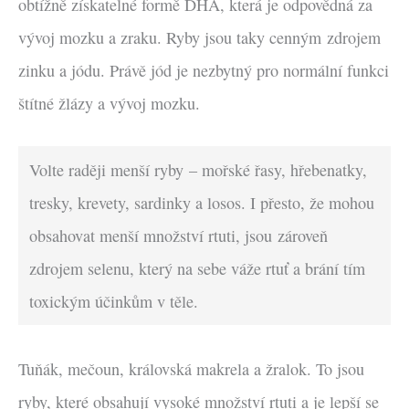
obtížně získatelné formě DHA, která je odpovědná za
vývoj mozku a zraku. Ryby jsou taky cenným zdrojem
zinku a jódu. Právě jód je nezbytný pro normální funkci
štítné žlázy a vývoj mozku.
Volte raději menší ryby – mořské řasy, hřebenatky,
tresky, krevety, sardinky a losos. I přesto, že mohou
obsahovat menší množství rtuti, jsou zároveň
zdrojem selenu, který na sebe váže rtuť a brání tím
toxickým účinkům v těle.
Tuňák, mečoun, královská makrela a žralok. To jsou
ryby, které obsahují vysoké množství rtuti a je lepší se