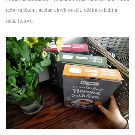
nebo mlékem, nechat chvíli odstát, něčím osladit a
máte hotovo.