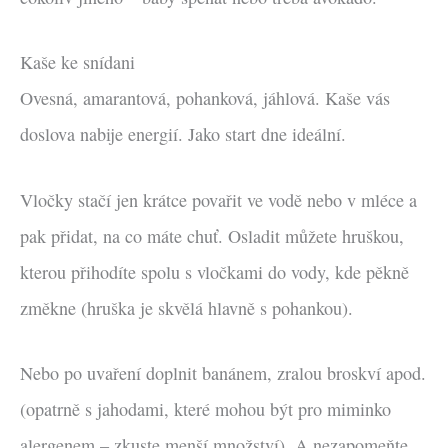
Kaše ke snídani
Ovesná, amarantová, pohanková, jáhlová. Kaše vás
doslova nabije energií. Jako start dne ideální.
Vločky stačí jen krátce povařit ve vodě nebo v mléce a
pak přidat, na co máte chuť. Osladit můžete hruškou,
kterou přihodíte spolu s vločkami do vody, kde pěkně
změkne (hruška je skvělá hlavně s pohankou).
Nebo po uvaření doplnit banánem, zralou broskví apod.
(opatrně s jahodami, které mohou být pro miminko
alergenem – zkuste menší množství). A nezapomeňte