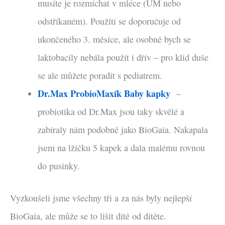
musíte je rozmíchat v mléce (UM nebo
odstříkaném). Použití se doporučuje od
ukončeného 3. měsíce, ale osobně bych se
laktobacily nebála použít i dřív – pro klid duše
se ale můžete poradit s pediatrem.
Dr.Max ProbioMaxík Baby kapky
–
probiotika od Dr.Max jsou taky skvělé a
zabíraly nám podobně jako BioGaia. Nakapala
jsem na lžičku 5 kapek a dala malému rovnou
do pusinky.
Vyzkoušeli jsme všechny tři a za nás byly nejlepší
BioGaia, ale může se to lišit dítě od dítěte.