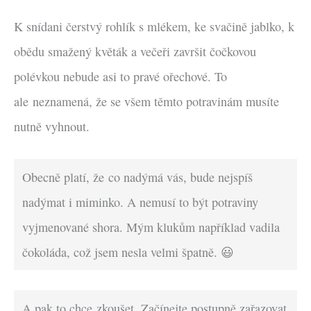
K snídani čerstvý rohlík s mlékem, ke svačině jablko, k
obědu smažený květák a večeři završit čočkovou
polévkou nebude asi to pravé ořechové. To
ale neznamená, že se všem těmto potravinám musíte
nutně vyhnout.
Obecně platí, že
co nadýmá vás, bude nejspíš
nadýmat i miminko. A nemusí to být potraviny
vyjmenované shora. Mým klukům například vadila
čokoláda, což jsem nesla velmi špatně. 😃
A pak to chce zkoušet. Začínejte postupně zařazovat