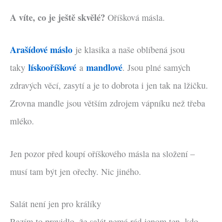
A víte, co je ještě skvělé?
Oříšková másla.
Arašídové máslo
je klasika a naše oblíbená jsou
lískooříškové
mandlové
taky
a
. Jsou plné samých
zdravých věcí, zasytí a je to dobrota i jen tak na lžičku.
Zrovna mandle jsou větším zdrojem vápníku než třeba
mléko.
Jen pozor před koupí oříškového másla na složení –
musí tam být jen ořechy. Nic jiného.
Salát není jen pro králíky
Razím to pravidlo, že salát nemá rád jenom ten, kdo