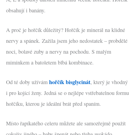
obsahují i banány.
A proč je hořčík důležitý? Hořčík je minerál na klidné
nervy a spánek. Zažila jsem jeho nedostatek – probdělé
noci, bolavé zuby a nervy na pochodu. S malým
miminkem a batoletem blbá kombinace.
hořčík bisglycinát
Od té doby užívám
, který je vhodný
i pro kojící ženy. Jedná se o nejlépe vstřebatelnou formu
hořčíku, kterou je ideální brát před spaním.
Místo řapíkatého celeru můžete ale samozřejmě použít
cokoliv jiného – baby špenát nebo třeba avokádo.