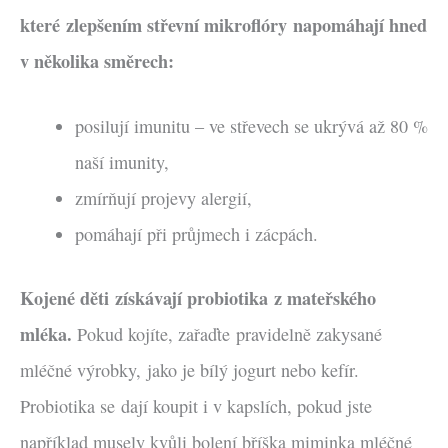
které zlepšením střevní mikroflóry napomáhají hned
v několika směrech:
posilují imunitu – ve střevech se ukrývá až 80 %
naší imunity,
zmírňují projevy alergií,
pomáhají při průjmech i zácpách.
Kojené děti získávají probiotika z mateřského
mléka.
Pokud kojíte, zařaďte pravidelně zakysané
mléčné výrobky, jako je bílý jogurt nebo kefír.
Probiotika se dají koupit i v kapslích, pokud jste
například musely kvůli bolení bříška miminka mléčné