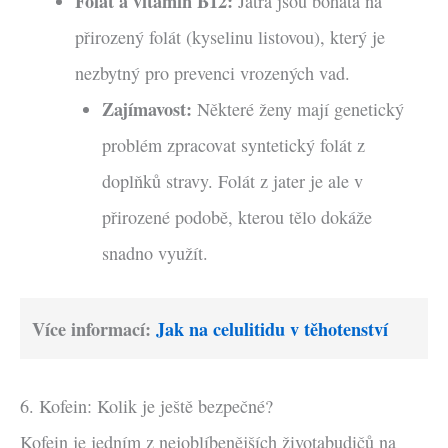
Folát a vitamín B12:
Játra jsou bohatá na
přirozený folát (kyselinu listovou), který je
nezbytný pro prevenci vrozených vad.
Zajímavost:
Některé ženy mají genetický
problém zpracovat syntetický folát z
doplňků stravy. Folát z jater je ale v
přirozené podobě, kterou tělo dokáže
snadno využít.
Více informací:
Jak na celulitidu v těhotenství
6. Kofein: Kolik je ještě bezpečné?
Kofein je jedním z nejoblíbenějších životabudičů na