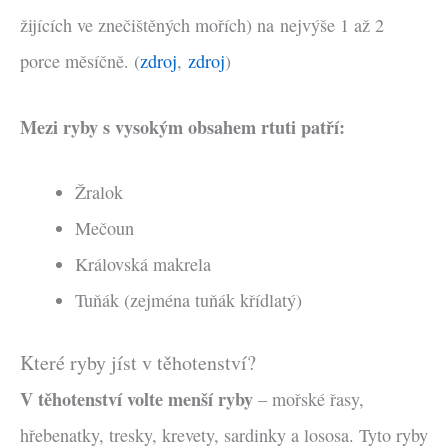
žijících ve znečištěných mořích) na nejvýše 1 až 2
porce měsíčně. (
zdroj
,
zdroj
)
Mezi ryby s vysokým obsahem rtuti patří:
Žralok
Mečoun
Královská makrela
Tuňák (zejména tuňák křídlatý)
Které ryby jíst v těhotenství?
V těhotenství volte menší ryby
– mořské řasy,
hřebenatky, tresky, krevety, sardinky a lososa. Tyto ryby