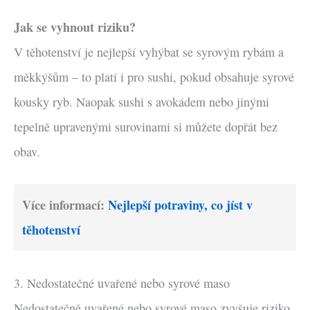
Jak se vyhnout riziku?
V těhotenství je nejlepší vyhýbat se syrovým rybám a
měkkýšům – to platí i pro sushi, pokud obsahuje syrové
kousky ryb. Naopak sushi s avokádem nebo jinými
tepelně upravenými surovinami si můžete dopřát bez
obav.
Více informací:
Nejlepší potraviny, co jíst v
těhotenství
3. Nedostatečné uvařené nebo syrové maso
Nedostatečně uvařené nebo syrové maso zvyšuje riziko