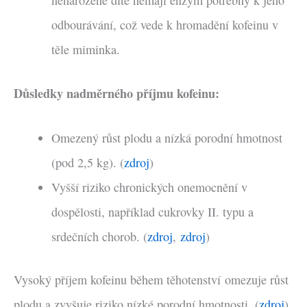
nenarozené dítě nemají enzym potřebný k jeho
odbourávání, což vede k hromadění kofeinu v
těle miminka.
Důsledky nadměrného příjmu kofeinu:
Omezený růst plodu a nízká porodní hmotnost
(pod 2,5 kg). (
zdroj
)
Vyšší riziko chronických onemocnění v
dospělosti, například cukrovky II. typu a
srdečních chorob. (
zdroj
,
zdroj
)
Vysoký příjem kofeinu během těhotenství omezuje růst
plodu a zvyšuje riziko nízké porodní hmotnosti. (
zdroj
)