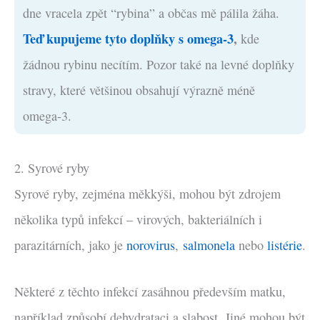
dne vracela zpět “rybina” a občas mě pálila žáha.
Teď kupujeme tyto doplňky s omega-3
,
kde
žádnou rybinu necítím. Pozor také na levné doplňky
stravy, které většinou obsahují výrazně méně
omega-3.
2. Syrové ryby
Syrové ryby, zejména měkkýši, mohou být zdrojem
několika typů infekcí – virových, bakteriálních i
parazitárních, jako je
norovirus
,
salmonela
nebo
listérie
.
Některé z těchto infekcí zasáhnou především matku,
například způsobí dehydrataci a slabost. Jiné mohou být